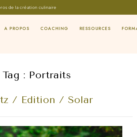
os de la création culinaire
A PROPOS
COACHING
RESSOURCES
FORM
 Tag :
Portraits
z / Edition / Solar