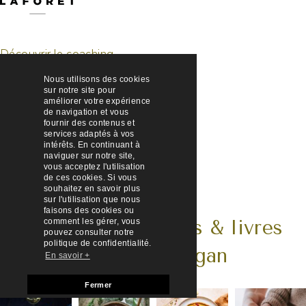
Découvrir le coaching
Nous utilisons des cookies
sur notre site pour
améliorer votre expérience
de navigation et vous
Parcourir les formations
fournir des contenus et
services adaptés à vos
intérêts. En continuant à
naviguer sur notre site,
vous acceptez l'utilisation
de ces cookies. Si vous
S’abonner à la Newsletter
souhaitez en savoir plus
sur l'utilisation que nous
faisons des cookies ou
comment les gérer, vous
Mes photos, recettes & livres
pouvez consulter notre
politique de confidentialité.
sur @marielaforetvegan
En savoir +
Fermer