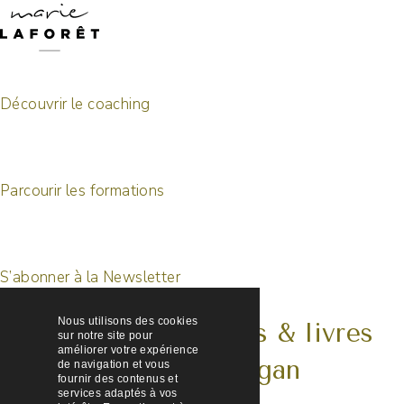
Découvrir le coaching
Parcourir les formations
S’abonner à la Newsletter
Nous utilisons des cookies
Mes photos, recettes & livres
sur notre site pour
améliorer votre expérience
sur @marielaforetvegan
de navigation et vous
fournir des contenus et
services adaptés à vos